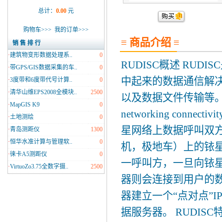
总计：
0.00
元
购物车>>>
我的订单>>>
≡ 商品介绍 ≡
销 售 排 行
·
建筑物变形数据处理系..
0
RUDISC概述 RU
·
带GPS/GIS数据采集的车..
0
中起来的数据通信解
·
3度带和6度带代号计算..
0
·
清华山维EPS2008全模块..
2500
以及数据文件传输等。 RUDISC
·
MapGIS K9
0
networking conn
·
土地测绘
0
星网络上数据呼叫双
·
青岛测距仪
1300
·
恒华水准计算与管理软..
0
机，极地车）上的铱星
·
徕卡A5测距仪
0
一呼叫方，一旦向铱星R
·
VirtuoZo3.75全数字摄..
2500
器则会连接到用户的数
器建立一个“点对点”
据服务器。 RUDIS