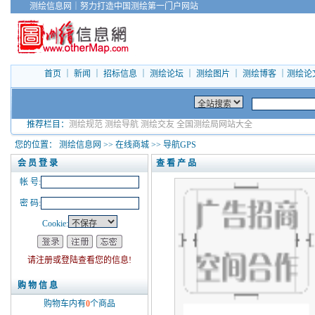
测绘信息网
｜
努力打造中国测绘第一门户网站
首页
｜
新闻
｜
招标信息
｜
测绘论坛
｜
测绘图片
｜
测绘博客
｜
测绘论
推荐栏目：
测绘规范
测绘导航
测绘交友
全国测绘局网站大全
您的位置：
测绘信息网
>>
在线商城
>>
导航GPS
会 员 登 录
查 看 产 品
帐 号:
密 码:
Cookie:
请注册或登陆查看您的信息!
购 物 信 息
购物车内有
0
个商品