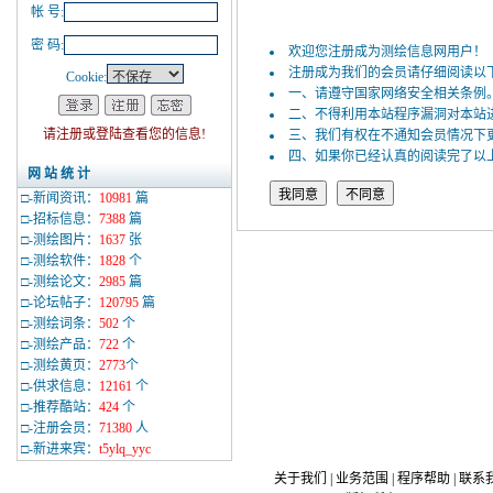
帐 号:
密 码:
欢迎您注册成为测绘信息网用户！
注册成为我们的会员请仔细阅读以
Cookie:
一、请遵守国家网络安全相关条例
二、不得利用本站程序漏洞对本站
请注册或登陆查看您的信息!
三、我们有权在不通知会员情况下
四、如果你已经认真的阅读完了以
网 站 统 计
□-新闻资讯：
10981
篇
□-招标信息：
7388
篇
□-测绘图片：
1637
张
□-测绘软件：
1828
个
□-测绘论文：
2985
篇
□-论坛帖子：
120795
篇
□-测绘词条：
502
个
□-测绘产品：
722
个
□-测绘黄页：
2773
个
□-供求信息：
12161
个
□-推荐酷站：
424
个
□-注册会员：
71380
人
□-新进来宾：
t5ylq_yyc
关于我们
|
业务范围
|
程序帮助
|
联系