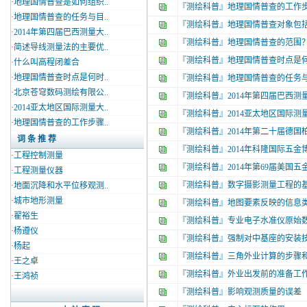
·
地理国情普查是如何组织..
『测绘科普』
地理国情普查的工作
·
地理国情普查的任务与目..
『测绘科普』
地理国情普查对象包
·
2014年第四届巴西测量大..
『测绘科普』
地理国情普查的范围
·
简述导线测量法的主要优..
『测绘科普』
地理国情普查时点是
·
什么叫高程闭差合
·
地理国情普查时点是何时..
『测绘科普』
地理国情普查的任务
·
北京苍穹数码测绘有限公..
『测绘科普』
2014年第四届巴西
·
2014亚太地区国际测量大..
『测绘科普』
2014亚太地区国际测
·
地理国情普查的工作步骤..
『测绘科普』
2014年第二十届德
词 条 推 荐
『测绘科普』
2014年科隆国际五金博览会In
·
工程控制测量
『测绘科普』
2014年第69届美国
·
工程测量仪器
『测绘科普』
数字摄影测量工程的
·
地面沉降和水平位移观测..
·
城市地形测量
『测绘科普』
地图要素反映的信息
·
翟裕生
『测绘科普』
专业电子水准仪原始
·
杨遵仪
『测绘科普』
强制对中基座的安装
·
杨起
『测绘科普』
三角外业计算的步骤
·
王之卓
『测绘科普』
外业出发前的准备工
·
王鸿祯
『测绘科普』
影响观测质量的误差