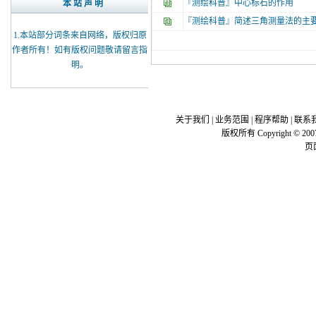
『测绘科普』
中心标石的作用
本 站 声 明
『测绘科普』
简述三角测量法的主
1.本站部分词条来自网络，版权归原
作者所有！如有版权问题敬请
留言
指
明。
关于我们
|
业务范围
|
程序帮助
|
联系
版权所有 Copyright © 200
页面