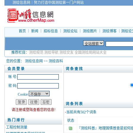
测绘信息网
｜
努力打造中国测绘第一门户网站
首页
｜
新闻
｜
招标信息
｜
测绘论坛
｜
测绘图片
｜
测绘博客
｜
测绘论
推荐栏目：
测绘规范
测绘导航
测绘交友
全国测绘局网站大全
您的位置：
测绘信息网
>>
测绘百科
会 员 登 录
词 条 查 找
帐 号:
密 码:
Cookie:
词 条
请注册或登陆查看您的信息!
·
当前共有
502
个词条
热 门 排 行
状态
·
工程控制测量
『测绘科普』
地理国情普查是如何