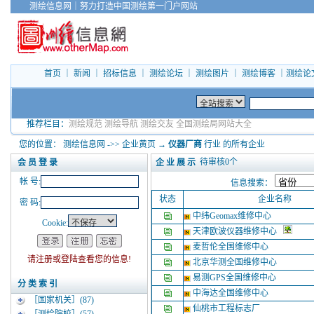
测绘信息网
｜
努力打造中国测绘第一门户网站
首页
｜
新闻
｜
招标信息
｜
测绘论坛
｜
测绘图片
｜
测绘博客
｜
测绘论
推荐栏目：
测绘规范
测绘导航
测绘交友
全国测绘局网站大全
您的位置：
测绘信息网
->>
企业黄页
→
仪器厂商
行业 的所有企业
待审核
0
个
企 业 展 示
会 员 登 录
帐 号:
信息搜索：
状态
企业名称
密 码:
中纬Geomax维修中心
Cookie:
天津欧波仪器维修中心
麦哲伦全国维修中心
请注册或登陆查看您的信息!
北京华测全国维修中心
易测GPS全国维修中心
分 类 索 引
中海达全国维修中心
［国家机关］
(87)
仙桃市工程标志厂