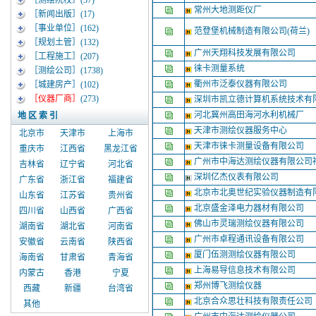
［测绘院校］
(57)
常州大地测距仪厂
［新闻出版］
(17)
［事业单位］
(162)
范登堡机械制造有限公司(荷兰)
［规划土管］
(132)
广州天翔科技发展有限公司
［工程施工］
(207)
徕卡测量系统
［测绘公司］
(1738)
衢州市泛泰仪器有限公司
［城建房产］
(102)
［仪器厂商］
(273)
深圳市凯立德计算机系统技术有
河北冀州高田海河水利机械厂
地 区 索 引
天津市测绘仪器服务中心
北京市
天津市
上海市
天津市徕卡测量设备有限公司
重庆市
江西省
黑龙江省
广州市中海达测绘仪器有限公司
吉林省
辽宁省
河北省
深圳亿杰仪表有限公司
广东省
浙江省
福建省
北京市北奥世纪实验仪器制造有
山东省
江苏省
贵州省
北京盛金泽电力器材有限公司
四川省
山西省
广西省
佛山市灵瑞测绘仪器有限公司
湖南省
湖北省
河南省
广州市卓程通讯设备有限公司
安徽省
云南省
陕西省
厦门伍测测绘仪器有限公司
海南省
甘肃省
青海省
上海易导信息技术有限公司
内蒙古
香港
宁夏
郑州博飞测绘仪器
西藏
新疆
台湾省
北京合众思壮科技有限责任公司
其他