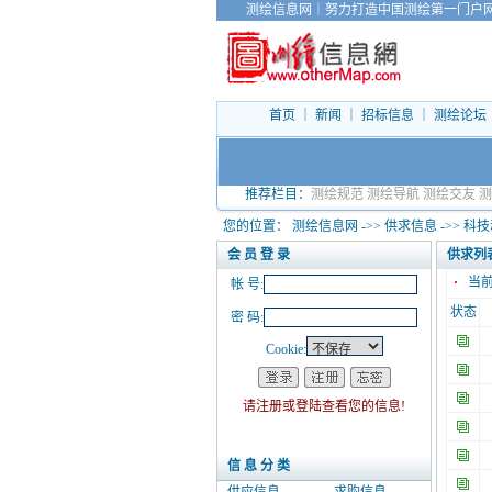
测绘信息网
｜
努力打造中国测绘第一门户
首页
｜
新闻
｜
招标信息
｜
测绘论坛
推荐栏目：
测绘规范
测绘导航
测绘交友
测
您的位置：
测绘信息网
->>
供求信息
->>
科技
会 员 登 录
供求列
·
当前
帐 号:
状态
密 码:
Cookie:
请注册或登陆查看您的信息!
信 息 分 类