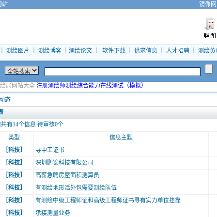
网站
镜像网
｜
测绘图片
｜
测绘博客
｜
测绘论文
｜
软件下载
｜
供求信息
｜
人才招聘
｜
测绘黄
绘局网站大全
注册测绘师测绘综合能力在线测试（模拟）
动态
表
共有
14
个信息 待审核
0
个
类型
信息主题
［科技］
寻中工证书
［科技］
深圳鹏锦科技有限公司
［科技］
高薪急聘房屋面积测算员
［科技］
有测绘地形活外包需要测绘队伍
［科技］
有测绘中级工程师证和高级工程师证书寻有实力单位挂靠
［科技］
承接测量业务