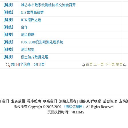
［科技］
潍坊市市政系统测绘技术交流会召开
［科技］
GIS世界高级群
［科技］
RTK搭挡之选
［科技］
合作
［科技］
测绘招聘
［科技］
JUST2008变形观测处理系统
［科技］
测绘加盟
［科技］
低空航片数据处理
共[
14
]个信息 分[
1
]页
首页 上一页
下一页 尾页
于我们
|
业务范围
|
程序帮助
|
联系我们
|
测绘志愿者
|
测绘QQ群联盟
|
后台管理
|
友情
版权所有 Copyright © 2007-2009
『
测绘信息网
』
All Rights Reserved.
页面执行时间：78.13MS