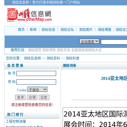
测绘信息网
｜
努力打造中国测绘第一门户网站
首页
｜
新闻
｜
招标信息
｜
测绘论坛
｜
测绘图片
｜
测绘博客
｜
测绘论
推荐栏目：
测绘规范
测绘导航
测绘交友
全国测绘局网站大全
您的位置：
测绘信息网
>>
测绘百科
>>
测绘科普
会 员 登 录
测绘词条
帐 号:
2014亚太
密 码:
Cookie:
请注册或登陆查看您的信息!
热 门 排 行
·
工程控制测量