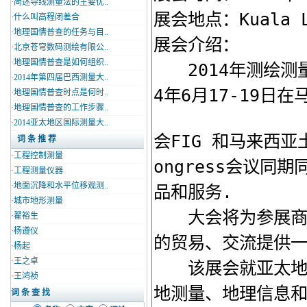
·
简述导线测量法的主要优..
·
什么叫高程闭差合
·
地理国情普查的任务与目..
·
北京苍穹数码测绘有限公..
·
地理国情普查是如何组织..
·
2014年第四届巴西测量大..
·
地理国情普查时点是何时..
·
地理国情普查的工作步骤..
·
2014亚太地区国际测量大..
词 条 推 荐
·
工程控制测量
·
工程测量仪器
·
地面沉降和水平位移观测..
·
城市地形测量
·
翟裕生
·
杨遵仪
·
杨起
·
王之卓
·
王鸿祯
词 条 查 找