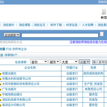
网站
镜像网
｜
测绘图片
｜
测绘博客
｜
测绘论文
｜
软件下载
｜
供求信息
｜
人才招聘
｜
测绘黄
国测绘局网站大全
注册测绘师测绘综合能力在线
出版
行业 的所有企业
待审核
0
个
 示
信息搜索：
企业名称
所属行业
性质
地震出版社
出版发行
政府或其他机构
世雅水利科技图书公司
出版发行
大同市新图科贸有限责任公司
出版发行
生产型, 贸易型
广东出版社
出版发行
有限责任公司
中国地图出版社
出版发行
服务型
测绘科技图书有限公司
出版发行
贸易型
易润设计印刷公司
出版发行
服务型