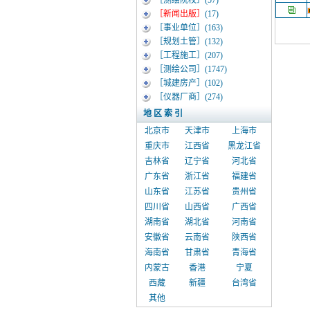
［测绘院校］
(57)
［新闻出版］
(17)
［事业单位］
(163)
［规划土管］
(132)
［工程施工］
(207)
［测绘公司］
(1747)
［城建房产］
(102)
［仪器厂商］
(274)
地 区 索 引
北京市
天津市
上海市
重庆市
江西省
黑龙江省
吉林省
辽宁省
河北省
广东省
浙江省
福建省
山东省
江苏省
贵州省
四川省
山西省
广西省
湖南省
湖北省
河南省
安徽省
云南省
陕西省
海南省
甘肃省
青海省
内蒙古
香港
宁夏
西藏
新疆
台湾省
其他