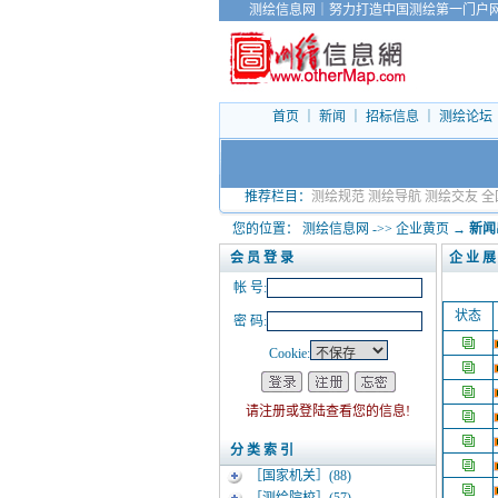
测绘信息网
｜
努力打造中国测绘第一门户
首页
｜
新闻
｜
招标信息
｜
测绘论坛
推荐栏目：
测绘规范
测绘导航
测绘交友
全
您的位置：
测绘信息网
->>
企业黄页
→
新闻
企 业 展
会 员 登 录
帐 号:
状态
密 码:
Cookie:
请注册或登陆查看您的信息!
分 类 索 引
［国家机关］
(88)