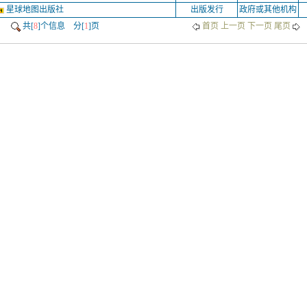
星球地图出版社
出版发行
政府或其他机构
共[
8
]个信息 分[
1
]页
首页 上一页
下一页 尾页