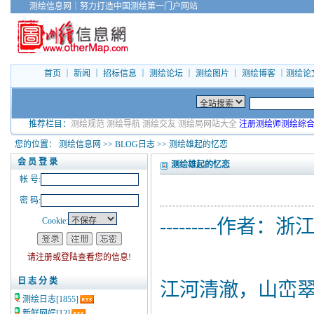
测绘信息网
｜
努力打造中国测绘第一门户网站
首页
｜
新闻
｜
招标信息
｜
测绘论坛
｜
测绘图片
｜
测绘博客
｜
测绘论
推荐栏目：
测绘规范
测绘导航
测绘交友
测绘局网站大全
注册测绘师测绘综
您的位置：
测绘信息网
>>
BLOG日志
>> 测绘雄起的忆恋
会 员 登 录
测绘雄起的忆恋
帐 号:
密 码:
Cookie:
---------作
请注册或登陆查看您的信息!
日 志 分 类
江河清澈，山峦
测绘日志
[1855]
新鲜网娱
[12]