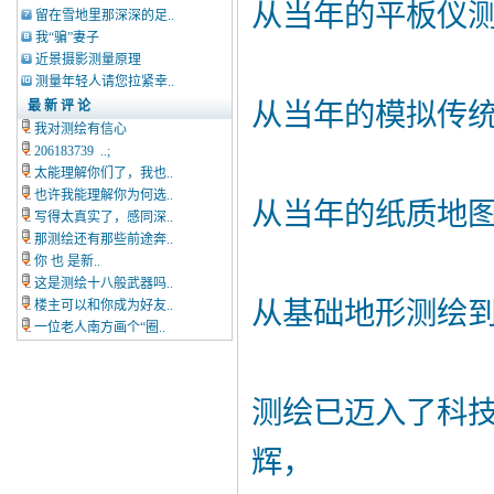
从当年的平板仪
留在雪地里那深深的足..
我“骗”妻子
近景摄影测量原理
测量年轻人请您拉紧幸..
最 新 评 论
从当年的模拟传
我对测绘有信心
206183739 ..;
太能理解你们了，我也..
也许我能理解你为何选..
从当年的纸质地
写得太真实了，感同深..
那测绘还有那些前途奔..
你 也 是新..
这是测绘十八般武器吗..
从基础地形测绘
楼主可以和你成为好友..
一位老人南方画个“圈..
测绘已迈入了科
辉，