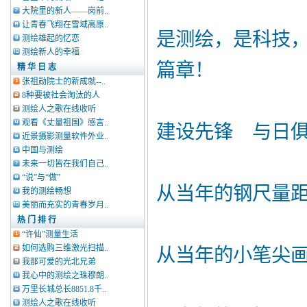
大院里的新人——岗前..
让青春飞翔在雪域高原..
是测绘，是科技
测绘雄起的忆恋
测绘新人的幸福
篇章！
精 华 日 志
张祖勋院士的新成就--..
8种要被社会淘汰的人
测绘人之歌在线收听
观看《丈量祖国》感言..
建设先锋 与日
近景摄影测量软件外业..
中国与测绘
未来一切皆在我们自己..
“说”与“做”
从当年的钢尺量
我的测绘畅想
美丽而充实的青春岁月..
热 门 排 行
“许仙”测量生活
如何选购三维激光扫描..
从当年的小笔尖
我那可爱的光北兄弟
我心中的测绘之珠穆朗..
万里长城总长8851.8千..
测绘人之歌在线收听