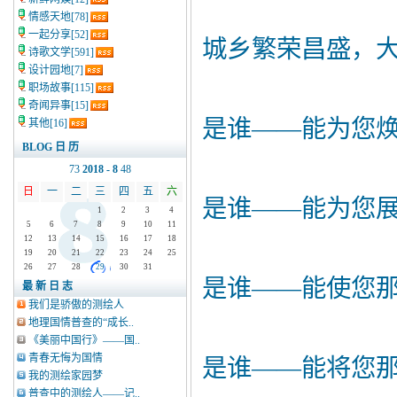
情感天地
[78]
一起分享
[52]
城乡繁荣昌盛，
诗歌文学
[591]
设计园地
[7]
职场故事
[115]
奇闻异事
[15]
是谁——能为您
其他
[16]
BLOG 日 历
7
3
2018 - 8
4
8
日
一
二
三
四
五
六
是谁——能为您
1
2
3
4
5
6
7
8
9
10
11
12
13
14
15
16
17
18
19
20
21
22
23
24
25
26
27
28
29
30
31
是谁——能使您
最 新 日 志
我们是骄傲的测绘人
地理国情普查的“成长..
《美丽中国行》——国..
青春无悔为国情
是谁——能将您
我的测绘家园梦
普查中的测绘人——记..