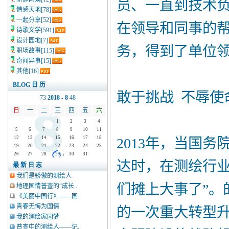
员、一直到技术
情感天地
[78]
一起分享
[52]
在领导和同事的
诗歌文学
[591]
设计园地
[7]
务，得到了单位
职场故事
[115]
奇闻异事
[15]
其他
[16]
BLOG 日 历
敢于挑战 不辱使
7
3
2018 - 8
4
8
日
一
二
三
四
五
六
1
2
3
4
5
6
7
8
9
10
11
12
13
14
15
16
17
18
2013年，当国
19
20
21
22
23
24
25
26
27
28
29
30
31
达时，在测绘行业
最 新 日 志
我们是骄傲的测绘人
们摊上大事了”。
地理国情普查的“成长..
《美丽中国行》——国..
青春无悔为国情
的一次重大转型
我的测绘家园梦
普查中的测绘人——记..