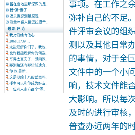
事项。在工作之
留在雪地里那深深的足..
我“骗”妻子
弥补自己的不足
近景摄影测量原理
测量年轻人请您拉紧幸..
最 新 评 论
件评审会议的组
我对测绘有信心
206183739 ..;
测以及其他日常
太能理解你们了，我也..
也许我能理解你为何选..
的事情，对于全
写得太真实了，感同深..
那测绘还有那些前途奔..
文件中的一个小
你 也 是新..
这是测绘十八般武器吗..
响，技术文件能
楼主可以和你成为好友..
一位老人南方画个“圈..
大影响。所以每
及时的进行审核
普查办近两年的