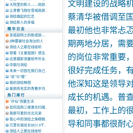
文明建设的战略机
大院里的新人——岗前..
让青春飞翔在雪域高原..
蔡清华被借调至
测绘雄起的忆恋
测绘新人的幸福
最初他也非常忐
精 华 日 志
张祖勋院士的新成就--..
8种要被社会淘汰的人
期两地分居，需
测绘人之歌在线收听
观看《丈量祖国》感言..
的岗位非常重要
近景摄影测量软件外业..
中国与测绘
很好完成任务，
未来一切皆在我们自己..
“说”与“做”
他深知这是领导
我的测绘畅想
美丽而充实的青春岁月..
成长的机遇。普
热 门 排 行
“许仙”测量生活
如何选购三维激光扫描..
最初，工作上的
我那可爱的光北兄弟
我心中的测绘之珠穆朗..
导和同事都很耐
万里长城总长8851.8千..
测绘人之歌在线收听