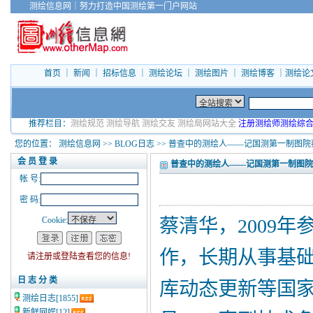
测绘信息网
｜
努力打造中国测绘第一门户网站
首页
｜
新闻
｜
招标信息
｜
测绘论坛
｜
测绘图片
｜
测绘博客
｜
测绘论
推荐栏目：
测绘规范
测绘导航
测绘交友
测绘局网站大全
注册测绘师测绘综
您的位置：
测绘信息网
>>
BLOG日志
>> 普查中的测绘人——记国测第一制图院
会 员 登 录
普查中的测绘人——记国测第一制图院
帐 号:
密 码:
Cookie:
蔡清华，2009
作，长期从事基础
请注册或登陆查看您的信息!
日 志 分 类
库动态更新等国
测绘日志
[1855]
新鲜网娱
[12]