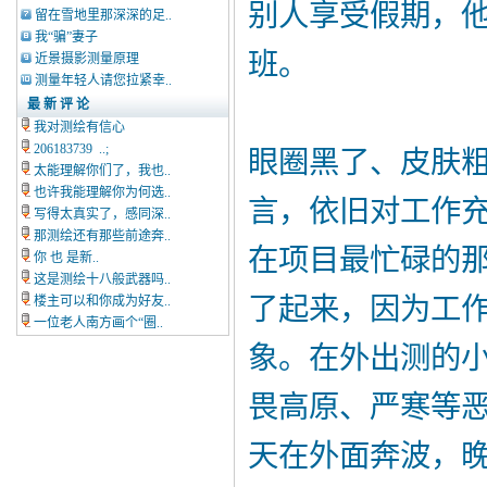
别人享受假期，
留在雪地里那深深的足..
我“骗”妻子
班。
近景摄影测量原理
测量年轻人请您拉紧幸..
最 新 评 论
我对测绘有信心
206183739 ..;
眼圈黑了、皮肤
太能理解你们了，我也..
也许我能理解你为何选..
言，依旧对工作
写得太真实了，感同深..
那测绘还有那些前途奔..
在项目最忙碌的
你 也 是新..
这是测绘十八般武器吗..
了起来，因为工
楼主可以和你成为好友..
一位老人南方画个“圈..
象。在外出测的
畏高原、严寒等
天在外面奔波，