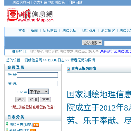
测绘信息网
｜
努力打造中国测绘第一门户网站
首页
｜
新闻
｜
招标信息
｜
测绘论坛
｜
测绘图片
｜
测绘博客
｜
测绘论
推荐栏目：
测绘规范
测绘导航
测绘交友
测绘局网站大全
注册测绘师测绘综
您的位置：
测绘信息网
>>
BLOG日志
>> 青春无悔为国情
会 员 登 录
青春无悔为国情
帐 号:
密 码:
Cookie:
国家测绘地理信
院成立于2012
请注册或登陆查看您的信息!
日 志 分 类
劳、乐于奉献、
测绘日志
[1855]
新鲜网娱
[12]