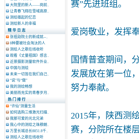
赛”先进班组。
大院里的新人——岗前..
让青春飞翔在雪域高原..
测绘雄起的忆恋
测绘新人的幸福
爱岗敬业，发挥
精 华 日 志
张祖勋院士的新成就--..
8种要被社会淘汰的人
测绘人之歌在线收听
观看《丈量祖国》感言..
国情普查期间，
近景摄影测量软件外业..
中国与测绘
发展放在第一位
未来一切皆在我们自己..
“说”与“做”
努力奉献。
我的测绘畅想
美丽而充实的青春岁月..
热 门 排 行
“许仙”测量生活
如何选购三维激光扫描..
2015年，陕西
我那可爱的光北兄弟
我心中的测绘之珠穆朗..
赛，分院所在楼
万里长城总长8851.8千..
测绘人之歌在线收听