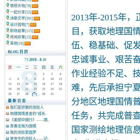
情感天地
[78]
一起分享
[52]
2013年-201
诗歌文学
[591]
设计园地
[7]
目，获取地理国情
职场故事
[115]
奇闻异事
[15]
伍、稳基础、促发
其他
[16]
BLOG 日 历
忠诚事业、艰苦奋
7
3
2018 - 8
4
8
日
一
二
三
四
五
六
作业经验不足、
1
2
3
4
5
6
7
8
9
10
11
12
13
14
15
16
17
18
难，先后承担宁
19
20
21
22
23
24
25
26
27
28
29
30
31
分地区地理国情
最 新 日 志
我们是骄傲的测绘人
任务，共完成普查
地理国情普查的“成长..
《美丽中国行》——国..
青春无悔为国情
国家测绘地理信息
我的测绘家园梦
普查中的测绘人——记..